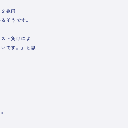
１２兆円
いるそうです。
コスト負けによ
良いです。」と思
い。