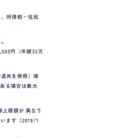
て、所得税・住民
す
。
500円（年額33万
中退共を併用）場
がある場合は最大
除上限額が 異なり
ます（2019/1